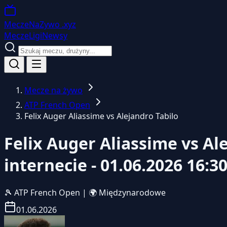
MeczeNaZywo
.xyz
Mecze
Ligi
Newsy
Mecze na żywo
ATP French Open
Felix Auger Aliassime vs Alejandro Tabilo
Felix Auger Aliassime vs Al
internecie - 01.06.2026 16:3
🎾
ATP French Open
|
🌍 Międzynarodowe
01.06.2026