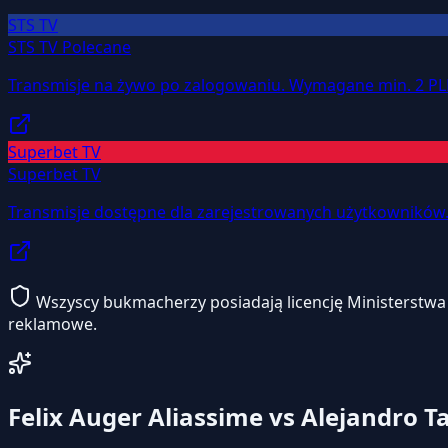
STS TV
STS TV
Polecane
Transmisje na żywo po zalogowaniu. Wymagane min. 2 PL
Superbet TV
Superbet TV
Transmisje dostępne dla zarejestrowanych użytkowników
Wszyscy bukmacherzy posiadają licencję Ministerstwa F
reklamowe.
Felix Auger Aliassime vs Alejandro 