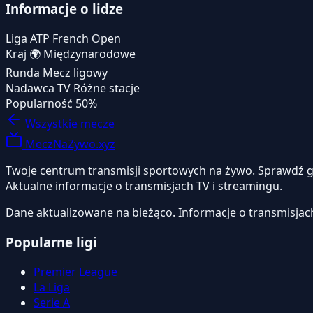
Informacje o lidze
Liga
ATP French Open
Kraj
🌍
Międzynarodowe
Runda
Mecz ligowy
Nadawca TV
Różne stacje
Popularność
50%
Wszystkie mecze
MeczNaZywo.xyz
Twoje centrum transmisji sportowych na żywo. Sprawdź gdzi
Aktualne informacje o transmisjach TV i streamingu.
Dane aktualizowane na bieżąco. Informacje o transmisjac
Popularne ligi
Premier League
La Liga
Serie A