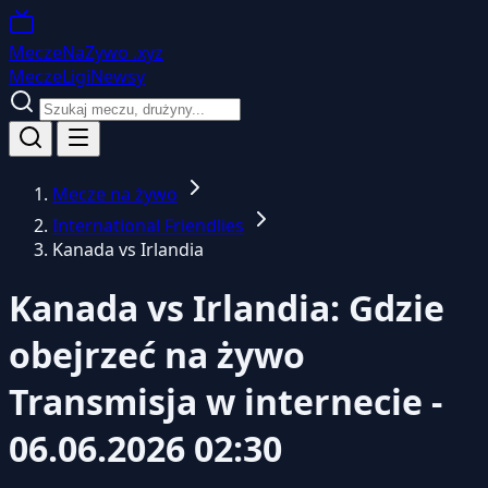
MeczeNaZywo
.xyz
Mecze
Ligi
Newsy
Mecze na żywo
International Friendlies
Kanada vs Irlandia
Kanada vs Irlandia: Gdzie
obejrzeć na żywo
Transmisja w internecie -
06.06.2026 02:30