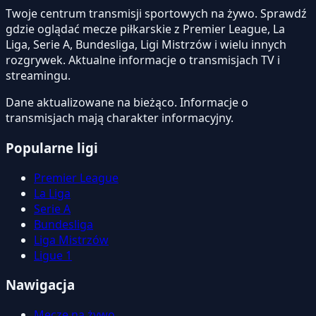
Twoje centrum transmisji sportowych na żywo. Sprawdź
gdzie oglądać mecze piłkarskie z Premier League, La
Liga, Serie A, Bundesliga, Ligi Mistrzów i wielu innych
rozgrywek. Aktualne informacje o transmisjach TV i
streamingu.
Dane aktualizowane na bieżąco. Informacje o
transmisjach mają charakter informacyjny.
Popularne ligi
Premier League
La Liga
Serie A
Bundesliga
Liga Mistrzów
Ligue 1
Nawigacja
Mecze na żywo