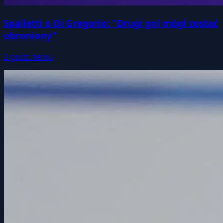
Spalletti o Di Gregorio: "Drugi gol mógł zostać
obroniony"
2 godz. temu