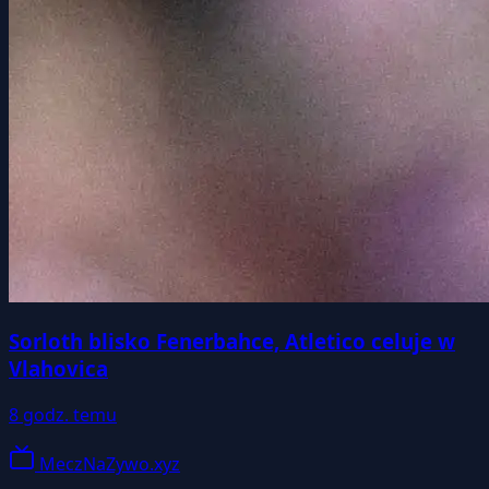
Sorloth blisko Fenerbahce, Atletico celuje w
Vlahovica
8 godz. temu
MeczNaZywo.xyz