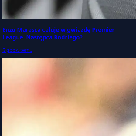
Enzo Maresca celuje w gwiazdę Premier
League. Następca Rodriego?
5 godz. temu