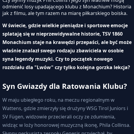
odmienić losy upadającego klubu z Monachium? Historia
jak z filmu, ale tym razem na miarę piłkarskiego boiska.
W świecie, gdzie wielkie pieniądze i sportowe emocje
splatają się w nieprzewidywalne historie, TSV 1860
Monachium staje na krawędzi przepaści, ale być może
właśnie znalazł swego rodzaju zbawiciela w osobie
syna legendy muzyki. Czy to początek nowego
rozdziału dla "Lwów" czy tylko kolejna gorzka lekcja?
Syn Gwiazdy dla Ratowania Klubu?
W maju ubiegłego roku, na meczu regionalnym w
Wattens, gdzie zmierzyły się drużyny WSG Tirol Juniors i
SV Fügen, widzowie przecierali oczy ze zdumienia,
widząc w loży honorowej muzyczną ikonę, Phila Collinsa.
Słynny perkusista zespołu Genesis przyjechał, by