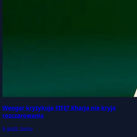
Wenger krytykuje FIFĘ? Kharja nie kryje
rozczarowania
6 godz. temu