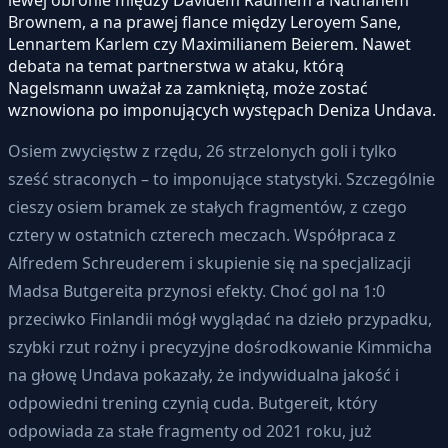
Brownem, a na prawej flance między Leroyem Sane,
Lennartem Karlem czy Maximilianem Beierem. Nawet
debata na temat partnerstwa w ataku, którą
Nagelsmann uważał za zamkniętą, może zostać
wznowiona po imponujących występach Deniza Undava.
Osiem zwycięstw z rzędu, 26 strzelonych goli i tylko
sześć straconych – to imponujące statystyki. Szczególnie
cieszy osiem bramek ze stałych fragmentów, z czego
cztery w ostatnich czterech meczach. Współpraca z
Alfredem Schreuderem i skupienie się na specjalizacji
Madsa Butgereita przynosi efekty. Choć gol na 1:0
przeciwko Finlandii mógł wyglądać na dzieło przypadku,
szybki rzut rożny i precyzyjne dośrodkowanie Kimmicha
na głowę Undava pokazały, że indywidualna jakość i
odpowiedni trening czynią cuda. Butgereit, który
odpowiada za stałe fragmenty od 2021 roku, już