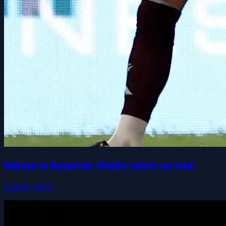
Ndiaye w Bayernie: Wielki talent na lata!
3 godz. temu