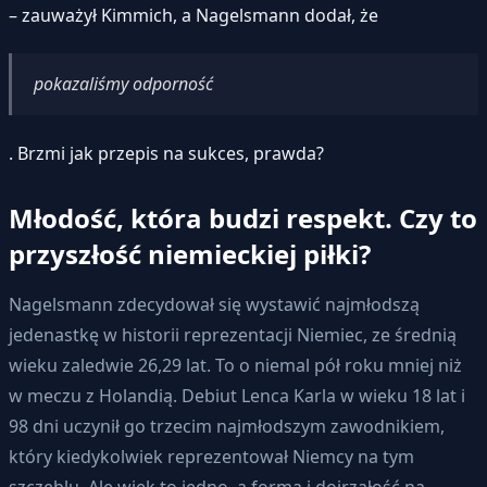
– zauważył Kimmich, a Nagelsmann dodał, że
pokazaliśmy odporność
. Brzmi jak przepis na sukces, prawda?
Młodość, która budzi respekt. Czy to
przyszłość niemieckiej piłki?
Nagelsmann zdecydował się wystawić najmłodszą
jedenastkę w historii reprezentacji Niemiec, ze średnią
wieku zaledwie 26,29 lat. To o niemal pół roku mniej niż
w meczu z Holandią. Debiut Lenca Karla w wieku 18 lat i
98 dni uczynił go trzecim najmłodszym zawodnikiem,
który kiedykolwiek reprezentował Niemcy na tym
szczeblu. Ale wiek to jedno, a forma i dojrzałość na